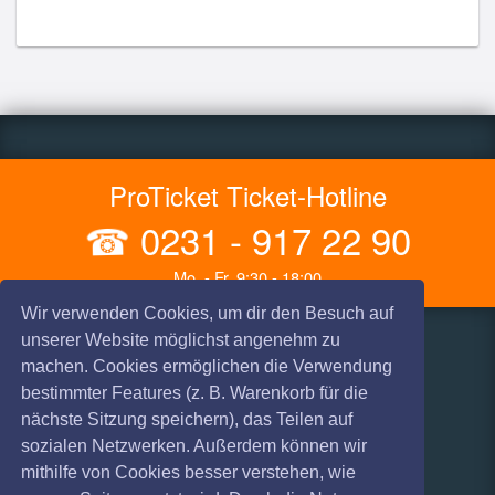
ProTicket Ticket-Hotline
☎
0231 - 917 22 90
Mo. - Fr. 9:30 - 18:00
Wir verwenden Cookies, um dir den Besuch auf
unserer Website möglichst angenehm zu
Infos
Hilfe & Kontakt
machen. Cookies ermöglichen die Verwendung
bestimmter Features (z. B. Warenkorb für die
AGB
Vorverkaufsstellen
nächste Sitzung speichern), das Teilen auf
Haftungsausschluss
Versandarten
sozialen Netzwerken. Außerdem können wir
mithilfe von Cookies besser verstehen, wie
Datenschutz
Zahlungsarten