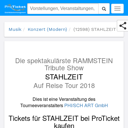
(12598) STAHLZEIT
Togg
navig
Musik
Konzert (Modern)
(12598) STAHLZEIT
Die spektakulärste RAMMSTEIN
Tribute Show
STAHLZEIT
Auf Reise Tour 2018
Dies ist eine Veranstaltung des
Tourneeveranstalters
PHI/SCH ART GmbH
Tickets für STAHLZEIT bei ProTicket
kaufen