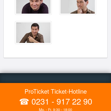
ProTicket Ticket-Hotline
☎
0231 - 917 22 90
Mo. - Fr. 9:30 - 18:00