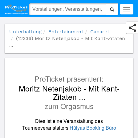
(12336) Moritz Netenjakob - Mit Kant-Zitaten ...
Togg
navig
Unterhaltung
Entertainment
Cabaret
(12336) Moritz Netenjakob - Mit Kant-Zitaten
...
ProTicket präsentiert:
Moritz Netenjakob - Mit Kant-
Zitaten ...
zum Orgasmus
Dies ist eine Veranstaltung des
Tourneeveranstalters
Hülyas Booking Büro