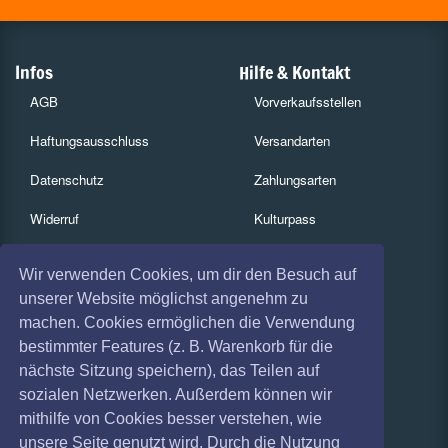
Infos
Hilfe & Kontakt
AGB
Vorverkaufsstellen
Haftungsausschluss
Versandarten
Datenschutz
Zahlungsarten
Widerruf
Kulturpass
Impressum
Services
Wir verwenden Cookies, um dir den Besuch auf
Absagen
Gutscheine
unserer Website möglichst angenehm zu
machen. Cookies ermöglichen die Verwendung
Coronavirus (COVID 19)
Geschäftskunden
bestimmter Features (z. B. Warenkorb für die
nächste Sitzung speichern), das Teilen auf
Kartenrückgabe
sozialen Netzwerken. Außerdem können wir
Besucherregistrierung
mithilfe von Cookies besser verstehen, wie
unsere Seite genutzt wird. Durch die Nutzung