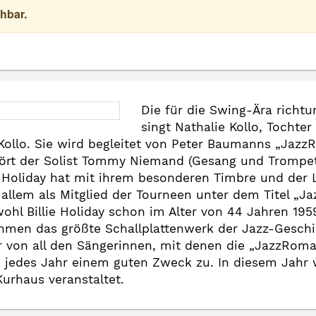
hbar.
Die für die Swing-Ära richtu
singt Nathalie Kollo, Tochte
Kollo. Sie wird begleitet von Peter Baumanns „Jazz
hört der Solist Tommy Niemand (Gesang und Trompe
 Holiday hat mit ihrem besonderen Timbre und der 
r allem als Mitglied der Tourneen unter dem Titel „
hl Billie Holiday schon im Alter von 44 Jahren 195
ahmen das größte Schallplattenwerk der Jazz-Geschic
r von all den Sängerinnen, mit denen die „JazzRom
e jedes Jahr einem guten Zweck zu. In diesem Jahr w
urhaus veranstaltet.