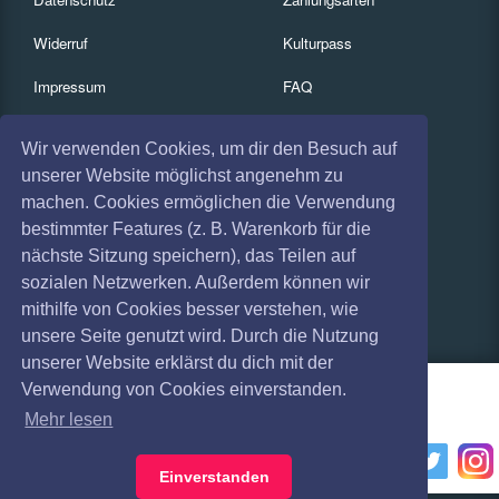
Widerruf
Kulturpass
Impressum
FAQ
Absagen
Services
Wir verwenden Cookies, um dir den Besuch auf
Coronavirus (COVID 19)
Gutscheine
unserer Website möglichst angenehm zu
machen. Cookies ermöglichen die Verwendung
Geschäftskunden
bestimmter Features (z. B. Warenkorb für die
nächste Sitzung speichern), das Teilen auf
Kartenrückgabe
sozialen Netzwerken. Außerdem können wir
Besucherregistrierung
mithilfe von Cookies besser verstehen, wie
unsere Seite genutzt wird. Durch die Nutzung
unserer Website erklärst du dich mit der
Verwendung von Cookies einverstanden.
Mehr lesen
Einverstanden