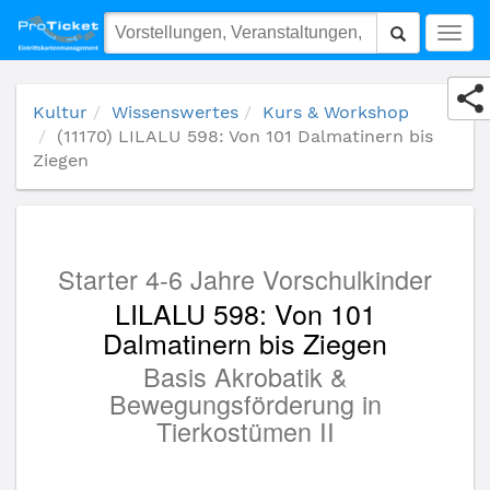
(11170) LILALU 598: Von 101 Dalmatinern bis Ziegen
Togg
navig
Kultur
Wissenswertes
Kurs & Workshop
(11170) LILALU 598: Von 101 Dalmatinern bis
Ziegen
Starter 4-6 Jahre Vorschulkinder
LILALU 598: Von 101
Dalmatinern bis Ziegen
Basis Akrobatik &
Bewegungsförderung in
Tierkostümen II