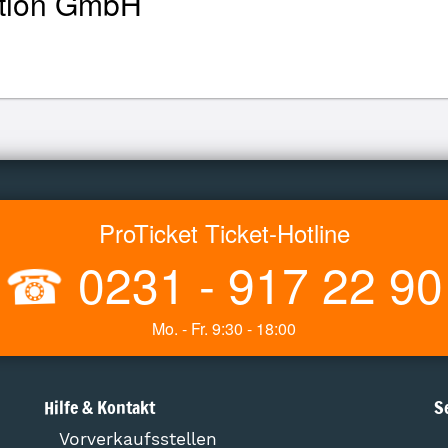
tion GmbH
ProTicket Ticket-Hotline
☎
0231 - 917 22 90
Mo. - Fr. 9:30 - 18:00
Hilfe & Kontakt
S
Vorverkaufsstellen