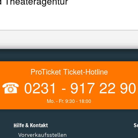
d Theateragentur
ProTicket Ticket-Hotline
☎
0231 - 917 22 90
Mo. - Fr. 9:30 - 18:00
Hilfe & Kontakt
S
Vorverkaufsstellen