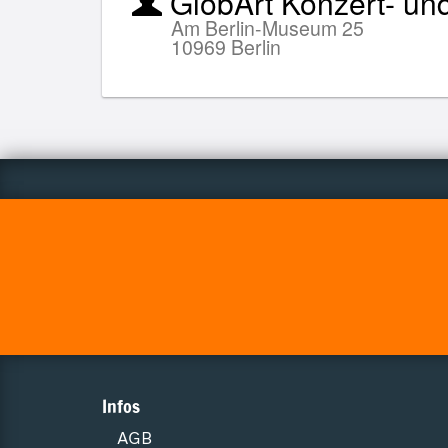
GlobArt Konzert- un
Am Berlin-Museum 25
10969 Berlin
Infos
AGB