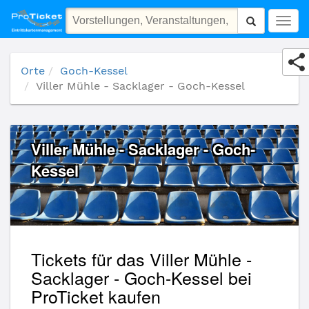
Viller Mühle - Sacklager - Goch-Kessel
Togg
navig
Orte
Goch-Kessel
Viller Mühle - Sacklager - Goch-Kessel
Viller Mühle - Sacklager - Goch-
Kessel
Tickets für das Viller Mühle -
Sacklager - Goch-Kessel bei
ProTicket kaufen