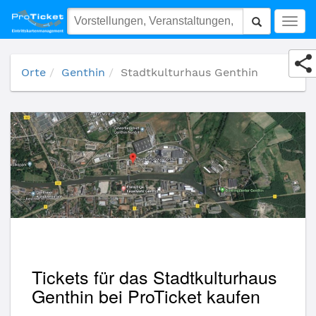
Stadtkulturhaus Genthin
Togg
navig
Orte
Genthin
Stadtkulturhaus Genthin
Tickets für das Stadtkulturhaus
Genthin bei ProTicket kaufen