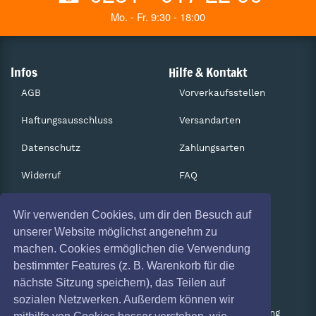
Mo. - Fr. 9:30 - 18:00
Infos
Hilfe & Kontakt
AGB
Vorverkaufsstellen
Haftungsausschluss
Versandarten
Datenschutz
Zahlungsarten
Widerruf
FAQ
Impressum
Services
Wir verwenden Cookies, um dir den Besuch auf
Absagen
Gutscheine
unserer Website möglichst angenehm zu
machen. Cookies ermöglichen die Verwendung
Geschäftskunden
bestimmter Features (z. B. Warenkorb für die
nächste Sitzung speichern), das Teilen auf
Kartenrückgabe
sozialen Netzwerken. Außerdem können wir
Besucherregistrierung