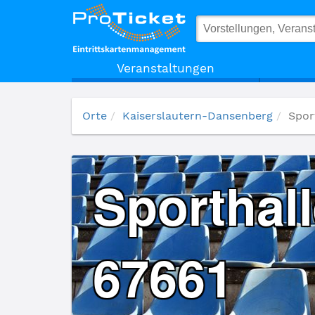
Sporthalle TuS 04 Dansenberg 67661
Veranstaltungen
Orte
Kaiserslautern-Dansenberg
Spor
Sporthal
67661