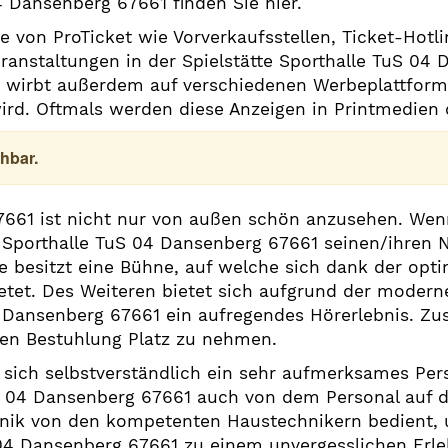
4 Dansenberg 67661 finden Sie hier.
e von ProTicket wie Vorverkaufsstellen, Ticket-Hot
Veranstaltungen in der Spielstätte Sporthalle TuS 0
1 wirbt außerdem auf verschiedenen Werbeplattfor
 wird. Oftmals werden diese Anzeigen in Printmedien 
hbar.
661 ist nicht nur von außen schön anzusehen. Wenn 
e Sporthalle TuS 04 Dansenberg 67661 seinen/ihren 
e besitzt eine Bühne, auf welche sich dank der opt
ietet. Des Weiteren bietet sich aufgrund der modern
4 Dansenberg 67661 ein aufregendes Hörerlebnis. Zus
gen Bestuhlung Platz zu nehmen.
sich selbstverständlich ein sehr aufmerksames Pers
uS 04 Dansenberg 67661 auch von dem Personal auf d
onik von den kompetenten Haustechnikern bedient,
04 Dansenberg 67661 zu einem unvergesslichen Erle