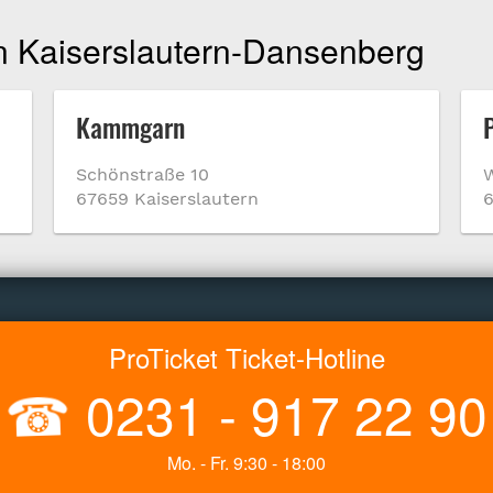
in Kaiserslautern-Dansenberg
Kammgarn
Schönstraße 10
W
67659 Kaiserslautern
6
ProTicket Ticket-Hotline
☎
0231 - 917 22 90
Mo. - Fr. 9:30 - 18:00