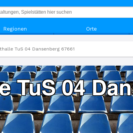
Regionen
Orte
thalle TuS 04 Dansenberg 67661
le TuS 04 Da