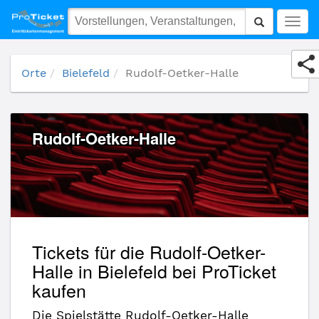
Rudolf-Oetker-Halle
Togg
navig
Orte
Bielefeld
Rudolf-Oetker-Halle
Rudolf-Oetker-Halle
Tickets für die Rudolf-Oetker-
Halle in Bielefeld bei ProTicket
kaufen
Die Spielstätte Rudolf-Oetker-Halle