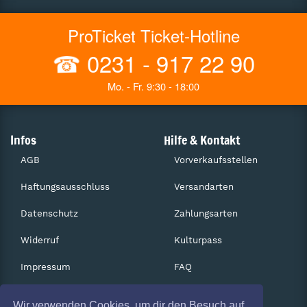
ProTicket Ticket-Hotline
☎
0231 - 917 22 90
Mo. - Fr. 9:30 - 18:00
Infos
Hilfe & Kontakt
AGB
Vorverkaufsstellen
Haftungsausschluss
Versandarten
Datenschutz
Zahlungsarten
Widerruf
Kulturpass
Impressum
FAQ
Absagen
Services
Wir verwenden Cookies, um dir den Besuch auf