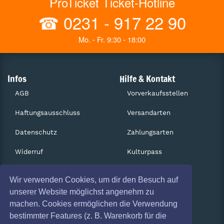
ProTicket Ticket-Hotline
☎
0231 - 917 22 90
Mo. - Fr. 9:30 - 18:00
Infos
Hilfe & Kontakt
AGB
Vorverkaufsstellen
Haftungsausschluss
Versandarten
Datenschutz
Zahlungsarten
Widerruf
Kulturpass
Impressum
Services
Wir verwenden Cookies, um dir den Besuch auf
Absagen
Gutscheine
unserer Website möglichst angenehm zu
machen. Cookies ermöglichen die Verwendung
Coronavirus (COVID 19)
Geschäftskunden
bestimmter Features (z. B. Warenkorb für die