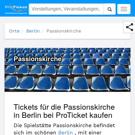
Passionskirche
Togg
navig
Orte
Berlin
Passionskirche
Passionskirche
Tickets für die Passionskirche
in Berlin bei ProTicket kaufen
Die Spielstätte Passionskirche befindet
sich im schönen
Berlin
, mit einer