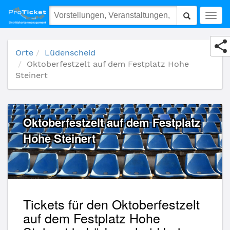
Oktoberfestzelt auf dem Festplatz Hohe Steinert
Togg
navig
Orte
Lüdenscheid
Oktoberfestzelt auf dem Festplatz Hohe
Steinert
Oktoberfestzelt auf dem Festplatz
Hohe Steinert
Tickets für den Oktoberfestzelt
auf dem Festplatz Hohe