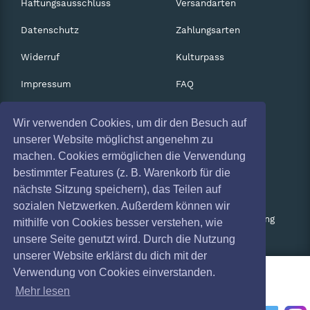
Haftungsausschluss
Versandarten
Datenschutz
Zahlungsarten
Widerruf
Kulturpass
Impressum
FAQ
Absagen
Services
Wir verwenden Cookies, um dir den Besuch auf
Coronavirus (COVID 19)
Gutscheine
unserer Website möglichst angenehm zu
machen. Cookies ermöglichen die Verwendung
Geschäftskunden
bestimmter Features (z. B. Warenkorb für die
nächste Sitzung speichern), das Teilen auf
Kartenrückgabe
sozialen Netzwerken. Außerdem können wir
Besucherregistrierung
mithilfe von Cookies besser verstehen, wie
unsere Seite genutzt wird. Durch die Nutzung
unserer Website erklärst du dich mit der
Verwendung von Cookies einverstanden.
Mehr lesen