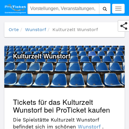
Kulturzelt Wunstorf
Togg
navig
Orte
Wunstorf
Kulturzelt Wunstorf
Kulturzelt Wunstorf
Tickets für das Kulturzelt
Wunstorf bei ProTicket kaufen
Die Spielstätte Kulturzelt Wunstorf
befindet sich im schönen
Wunstorf
.