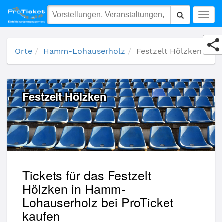
Festzelt Hölzken
Togg
navig
Orte
Hamm-Lohauserholz
Festzelt Hölzken
Festzelt Hölzken
Tickets für das Festzelt
Hölzken in Hamm-
Lohauserholz bei ProTicket
kaufen