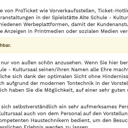
e von ProTicket wie Vorverkaufsstellen, Ticket-Hot
ranstaltungen in der Spielstätte Alte Schule - Kultu
chiedenen Werbeplattformen, damit der Kundenanstur
e Anzeigen in Printmedien oder sozialen Medien verö
hbar.
ht nur von außen schön anzusehen. Wenn Sie hier ber
hule - Kultursaal seinen/ihren Namen alle Ehre mach
lche sich dank der optimalen Sicht ohne Hindernisse
ch aufgrund der modernen Tontechnik in der Vorstell
lich haben Sie die Möglichkeit, auf einer sehr gute
sich selbstverständlich ein sehr aufmerksames Pers
 Kultursaal auch von dem Personal auf den Vorstell
kompetenten Haustechnikern bedient, um den Besuch
esslichen Erlebnis werden zu lassen.