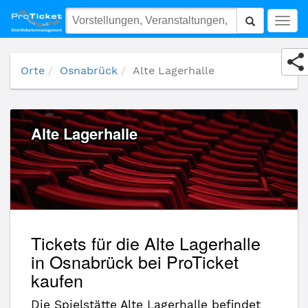
Alte Lagerhalle
Togg
navig
Orte
Osnabrück
Alte Lagerhalle
Alte Lagerhalle
Tickets für die Alte Lagerhalle
in Osnabrück bei ProTicket
kaufen
Die Spielstätte Alte Lagerhalle befindet