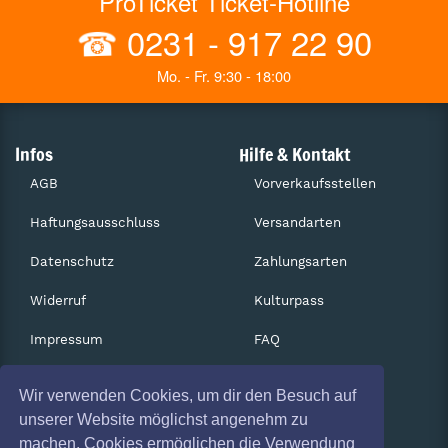
ProTicket Ticket-Hotline
☎
0231 - 917 22 90
Mo. - Fr. 9:30 - 18:00
Infos
Hilfe & Kontakt
AGB
Vorverkaufsstellen
Haftungsausschluss
Versandarten
Datenschutz
Zahlungsarten
Widerruf
Kulturpass
Impressum
FAQ
Absagen
Services
Wir verwenden Cookies, um dir den Besuch auf
Coronavirus (COVID 19)
Gutscheine
unserer Website möglichst angenehm zu
machen. Cookies ermöglichen die Verwendung