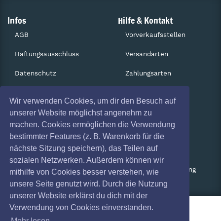
Infos
Hilfe & Kontakt
AGB
Vorverkaufsstellen
Haftungsausschluss
Versandarten
Datenschutz
Zahlungsarten
Widerruf
Services
Wir verwenden Cookies, um dir den Besuch auf
Impressum
Gutscheine
unserer Website möglichst angenehm zu
machen. Cookies ermöglichen die Verwendung
Absagen
Geschäftskunden
bestimmter Features (z. B. Warenkorb für die
nächste Sitzung speichern), das Teilen auf
Coronavirus (COVID 19)
Kartenrückgabe
sozialen Netzwerken. Außerdem können wir
Besucherregistrierung
mithilfe von Cookies besser verstehen, wie
unsere Seite genutzt wird. Durch die Nutzung
unserer Website erklärst du dich mit der
Verwendung von Cookies einverstanden.
Mehr lesen