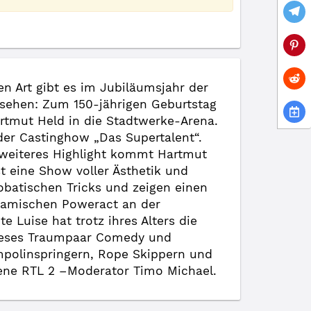
n Art gibt es im Jubiläumsjahr der
 sehen: Zum 150-jährigen Geburtstag
tmut Held in die Stadtwerke-Arena.
der Castinghow „Das Supertalent“.
s weiteres Highlight kommt Hartmut
st eine Show voller Ästhetik und
obatischen Tricks und zeigen einen
dynamischen Poweract an der
e Luise hat trotz ihres Alters die
 dieses Traumpaar Comedy und
mpolinspringern, Rope Skippern und
rene RTL 2 –Moderator Timo Michael.