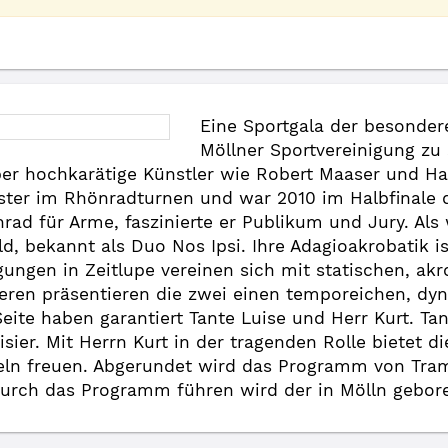
Eine Sportgala der besondere
Möllner Sportvereinigung zu
 hochkarätige Künstler wie Robert Maaser und Har
ster im Rhönradturnen und war 2010 im Halbfinale 
nrad für Arme, faszinierte er Publikum und Jury. Al
ld, bekannt als Duo Nos Ipsi. Ihre Adagioakrobatik i
ngen in Zeitlupe vereinen sich mit statischen, akr
eiteren präsentieren die zwei einen temporeichen, 
Seite haben garantiert Tante Luise und Herr Kurt. Tant
isier. Mit Herrn Kurt in der tragenden Rolle bietet
eln freuen. Abgerundet wird das Programm von Tra
 Durch das Programm führen wird der in Mölln gebo