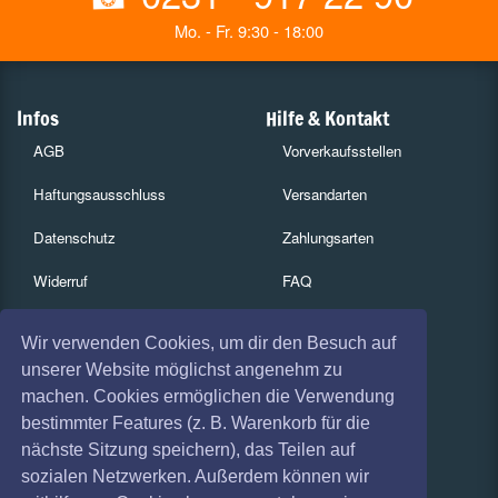
Mo. - Fr. 9:30 - 18:00
Infos
Hilfe & Kontakt
AGB
Vorverkaufsstellen
Haftungsausschluss
Versandarten
Datenschutz
Zahlungsarten
Widerruf
FAQ
Impressum
Services
Wir verwenden Cookies, um dir den Besuch auf
Absagen
Gutscheine
unserer Website möglichst angenehm zu
machen. Cookies ermöglichen die Verwendung
Geschäftskunden
bestimmter Features (z. B. Warenkorb für die
nächste Sitzung speichern), das Teilen auf
Kartenrückgabe
sozialen Netzwerken. Außerdem können wir
Besucherregistrierung