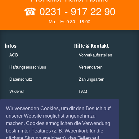
☎
0231 - 917 22 90
Mo. - Fr. 9:30 - 18:00
Infos
Hilfe & Kontakt
AGB
Vorverkaufsstellen
Haftungsausschluss
Versandarten
Datenschutz
Zahlungsarten
Widerruf
FAQ
Impressum
Services
Wir verwenden Cookies, um dir den Besuch auf
Absagen
Gutscheine
unserer Website möglichst angenehm zu
machen. Cookies ermöglichen die Verwendung
Geschäftskunden
bestimmter Features (z. B. Warenkorb für die
nächste Sitzung speichern), das Teilen auf