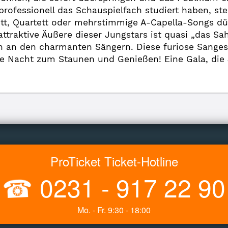
rofessionell das Schauspielfach studiert haben, s
ett, Quartett oder mehrstimmige A-Capella-Songs d
attraktive Äußere dieser Jungstars ist quasi „das 
n an den charmanten Sängern. Diese furiose Sange
e Nacht zum Staunen und Genießen! Eine Gala, die 
ProTicket Ticket-Hotline
☎
0231 - 917 22 90
Mo. - Fr. 9:30 - 18:00