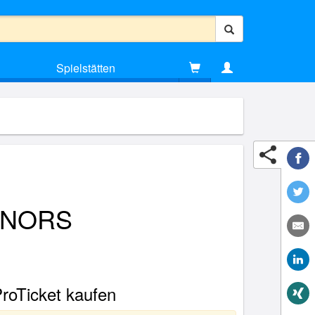
Spielstätten
ENORS
oTicket kaufen