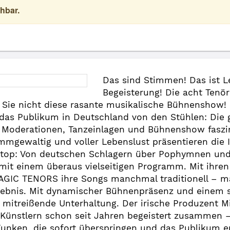
hbar.
Das sind Stimmen! Das ist Le
Begeisterung! Die acht Tenö
ie nicht diese rasante musikalische Bühnenshow! Di
das Publikum in Deutschland von den Stühlen: Die
 Moderationen, Tanzeinlagen und Bühnenshow faszin
mmgewaltig und voller Lebenslust präsentieren di
stop: Von deutschen Schlagern über Pophymnen und
mit einem überaus vielseitigen Programm. Mit ihren
MAGIC TENORS ihre Songs manchmal traditionell –
ebnis. Mit dynamischer Bühnenpräsenz und einem sa
 mitreißende Unterhaltung. Der irische Produzent M
Künstlern schon seit Jahren begeistert zusammen –
Funken, die sofort überspringen und das Publikum e