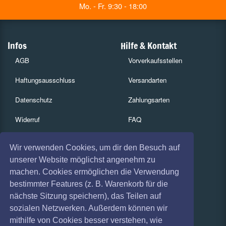
Mo. - Fr. 9:30 - 18:00
Infos
Hilfe & Kontakt
AGB
Vorverkaufsstellen
Haftungsausschluss
Versandarten
Datenschutz
Zahlungsarten
Widerruf
FAQ
Impressum
Services
Wir verwenden Cookies, um dir den Besuch auf
Absagen
Gutscheine
unserer Website möglichst angenehm zu
machen. Cookies ermöglichen die Verwendung
Geschäftskunden
bestimmter Features (z. B. Warenkorb für die
nächste Sitzung speichern), das Teilen auf
Kartenrückgabe
sozialen Netzwerken. Außerdem können wir
Besucherregistrierung
mithilfe von Cookies besser verstehen, wie