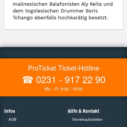
malinesischen Balafonisten Aly Keita und
dem togolesischen Drummer Boris
Tchango ebenfalls hochkarätig besetzt.
ProTicket Ticket-Hotline
☎
0231 - 917 22 90
Mo. - Fr. 9:30 - 18:00
Infos
Hilfe & Kontakt
AGB
Vorverkaufsstellen