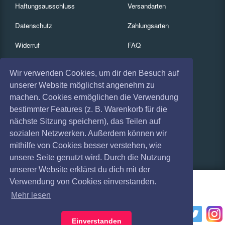
Haftungsausschluss
Versandarten
Datenschutz
Zahlungsarten
Widerruf
FAQ
Impressum
Services
Wir verwenden Cookies, um dir den Besuch auf
Absagen
Gutscheine
unserer Website möglichst angenehm zu
machen. Cookies ermöglichen die Verwendung
Geschäftskunden
bestimmter Features (z. B. Warenkorb für die
nächste Sitzung speichern), das Teilen auf
Kartenrückgabe
sozialen Netzwerken. Außerdem können wir
Besucherregistrierung
mithilfe von Cookies besser verstehen, wie
unsere Seite genutzt wird. Durch die Nutzung
unserer Website erklärst du dich mit der
Verwendung von Cookies einverstanden.
Mehr lesen
Einverstanden