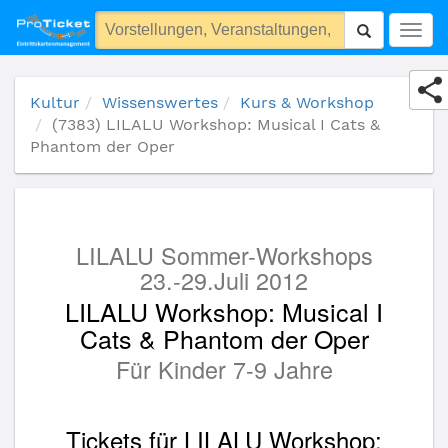
(7383) LILALU Workshop: Musical I Cats & Phantom der Oper
Togg
navig
Kultur
Wissenswertes
Kurs & Workshop
(7383) LILALU Workshop: Musical I Cats &
Phantom der Oper
LILALU Sommer-Workshops
23.-29.Juli 2012
LILALU Workshop: Musical I
Cats & Phantom der Oper
Für Kinder 7-9 Jahre
Tickets für LILALU Workshop: