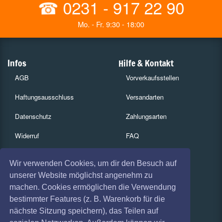
☎
0231 - 917 22 90
Mo. - Fr. 9:30 - 18:00
Infos
Hilfe & Kontakt
AGB
Vorverkaufsstellen
Haftungsausschluss
Versandarten
Datenschutz
Zahlungsarten
Widerruf
FAQ
Impressum
Services
Wir verwenden Cookies, um dir den Besuch auf
Absagen
Gutscheine
unserer Website möglichst angenehm zu
machen. Cookies ermöglichen die Verwendung
Geschäftskunden
bestimmter Features (z. B. Warenkorb für die
nächste Sitzung speichern), das Teilen auf
Kartenrückgabe