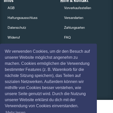
Infos
Hilfe & Kontakt
AGB
Vorverkaufsstellen
Haftungsausschluss
Versandarten
Datenschutz
Zahlungsarten
Widerruf
FAQ
Impressum
Services
Wir verwenden Cookies, um dir den Besuch auf
Absagen
Gutscheine
unserer Website möglichst angenehm zu
machen. Cookies ermöglichen die Verwendung
Geschäftskunden
bestimmter Features (z. B. Warenkorb für die
nächste Sitzung speichern), das Teilen auf
Kartenrückgabe
sozialen Netzwerken. Außerdem können wir
Besucherregistrierung
mithilfe von Cookies besser verstehen, wie
unsere Seite genutzt wird. Durch die Nutzung
unserer Website erklärst du dich mit der
Verwendung von Cookies einverstanden.
Mehr lesen