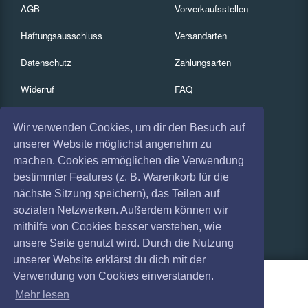
AGB
Vorverkaufsstellen
Haftungsausschluss
Versandarten
Datenschutz
Zahlungsarten
Widerruf
FAQ
Impressum
Services
Wir verwenden Cookies, um dir den Besuch auf
Absagen
Gutscheine
unserer Website möglichst angenehm zu
machen. Cookies ermöglichen die Verwendung
Geschäftskunden
bestimmter Features (z. B. Warenkorb für die
nächste Sitzung speichern), das Teilen auf
Kartenrückgabe
sozialen Netzwerken. Außerdem können wir
Besucherregistrierung
mithilfe von Cookies besser verstehen, wie
unsere Seite genutzt wird. Durch die Nutzung
unserer Website erklärst du dich mit der
Verwendung von Cookies einverstanden.
Mehr lesen