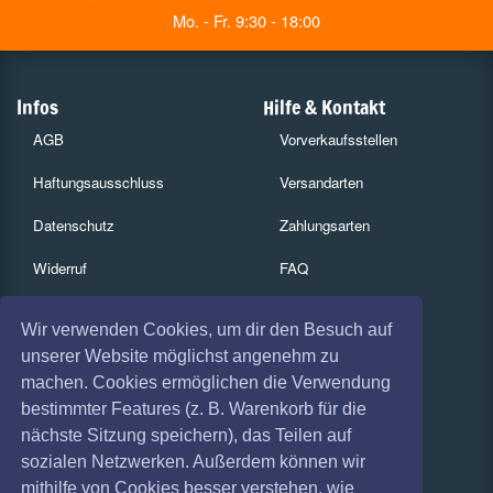
Mo. - Fr. 9:30 - 18:00
Infos
Hilfe & Kontakt
AGB
Vorverkaufsstellen
Haftungsausschluss
Versandarten
Datenschutz
Zahlungsarten
Widerruf
FAQ
Impressum
Services
Wir verwenden Cookies, um dir den Besuch auf
Absagen
Gutscheine
unserer Website möglichst angenehm zu
machen. Cookies ermöglichen die Verwendung
Geschäftskunden
bestimmter Features (z. B. Warenkorb für die
nächste Sitzung speichern), das Teilen auf
Kartenrückgabe
sozialen Netzwerken. Außerdem können wir
Besucherregistrierung
mithilfe von Cookies besser verstehen, wie