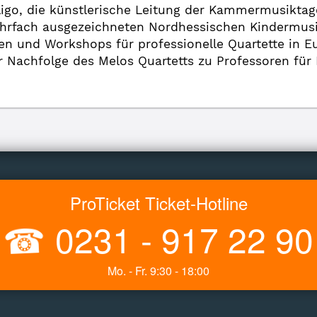
 Sligo, die künstlerische Leitung der Kammermusikta
ehrfach ausgezeichneten Nordhessischen Kindermusik
sen und Workshops für professionelle Quartette in 
der Nachfolge des Melos Quartetts zu Professoren fü
ProTicket Ticket-Hotline
☎
0231 - 917 22 90
Mo. - Fr. 9:30 - 18:00