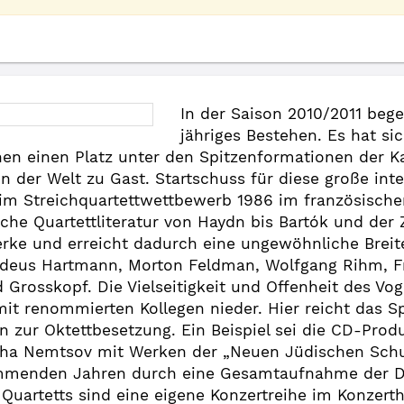
In der Saison 2010/2011 bege
jähriges Bestehen. Es hat si
en einen Platz unter den Spitzenformationen der 
 der Welt zu Gast. Startschuss für diese große inte
im Streichquartettwettbewerb 1986 im französischen
sche Quartettliteratur von Haydn bis Bartók und der
ke und erreicht dadurch eine ungewöhnliche Breit
adeus Hartmann, Morton Feldman, Wolfgang Rihm, Fra
rosskopf. Die Vielseitigkeit und Offenheit des Vogl
t renommierten Kollegen nieder. Hier reicht das Sp
hin zur Oktettbesetzung. Ein Beispiel sei die CD-Pro
ha Nemtsov mit Werken der „Neuen Jüdischen Schule
kommenden Jahren durch eine Gesamtaufnahme der Dv
Quartetts sind eine eigene Konzertreihe im Konzertha