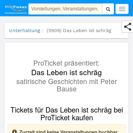
(5909) Das Leben ist schräg
Togg
navig
Unterhaltung
(5909) Das Leben ist schräg
ProTicket präsentiert:
Das Leben ist schräg
satirische Geschichten mit Peter
Bause
Tickets für Das Leben ist schräg bei
ProTicket kaufen
Zurzeit sind keine Veranstaltungen buchbar.