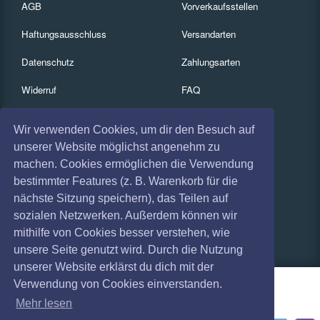
AGB
Vorverkaufsstellen
Haftungsausschluss
Versandarten
Datenschutz
Zahlungsarten
Widerruf
FAQ
Impressum
Services
Wir verwenden Cookies, um dir den Besuch auf
Absagen
Gutscheine
unserer Website möglichst angenehm zu
machen. Cookies ermöglichen die Verwendung
Geschäftskunden
bestimmter Features (z. B. Warenkorb für die
nächste Sitzung speichern), das Teilen auf
Kartenrückgabe
sozialen Netzwerken. Außerdem können wir
Besucherregistrierung
mithilfe von Cookies besser verstehen, wie
unsere Seite genutzt wird. Durch die Nutzung
unserer Website erklärst du dich mit der
Verwendung von Cookies einverstanden.
Mehr lesen