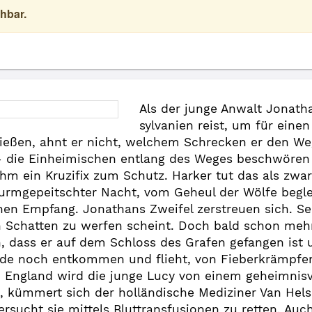
hbar.
Als der junge Anwalt Jonath
sylvanien reist, um für eine
eßen, ahnt er nicht, welchem Schrecken er den Weg 
– die Einheimischen entlang des Weges beschwören
 ihm ein Kruzifix zum Schutz. Harker tut das als zwar
urmgepeitschter Nacht, vom Geheul der Wölfe begleitet
hen Empfang. Jonathans Zweifel zerstreuen sich. Se
en Schatten zu werfen scheint. Doch bald schon meh
dass er auf dem Schloss des Grafen gefangen ist u
rade noch entkommen und flieht, von Fieberkrämpfe
 In England wird die junge Lucy von einem geheimnis
kümmert sich der holländische Mediziner Van Helsi
sucht sie mittels Bluttransfusionen zu retten. Auch 