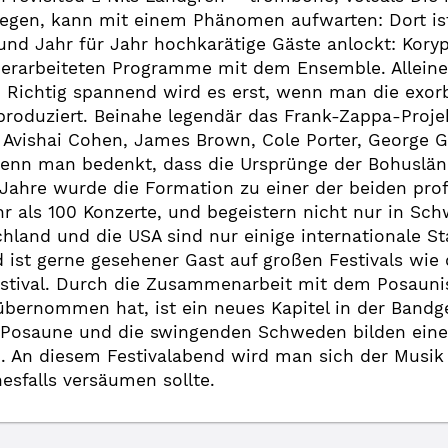
egen, kann mit einem Phänomen aufwarten: Dort ist
nd Jahr für Jahr hochkarätige Gäste anlockt: Koryp
erarbeiteten Programme mit dem Ensemble. Alleine d
. Richtig spannend wird es erst, wenn man die exorb
produziert. Beinahe legendär das Frank-Zappa-Proj
Avishai Cohen, James Brown, Cole Porter, George Ge
enn man bedenkt, dass die Ursprünge der Bohuslän B
-Jahre wurde die Formation zu einer der beiden pro
r als 100 Konzerte, und begeistern nicht nur in Sc
land und die USA sind nur einige internationale S
d ist gerne gesehener Gast auf großen Festivals wi
stival. Durch die Zusammenarbeit mit dem Posaunist
übernommen hat, ist ein neues Kapitel in der Band
 Posaune und die swingenden Schweden bilden eine k
d. An diesem Festivalabend wird man sich der Mus
sfalls versäumen sollte.