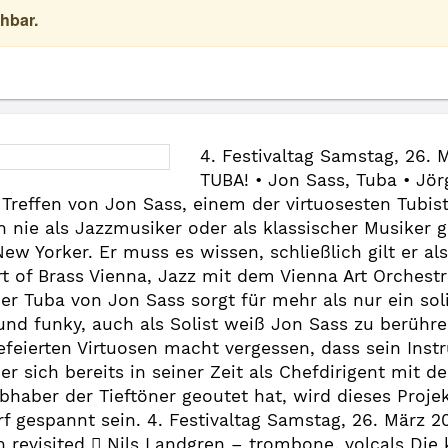
hbar.
4. Festivaltag Samstag, 26. 
TUBA! • Jon Sass, Tuba • Jör
e Treffen von Jon Sass, einem der virtuosesten Tubi
 nie als Jazzmusiker oder als klassischer Musiker ge
New Yorker. Er muss es wissen, schließlich gilt er al
rt of Brass Vienna, Jazz mit dem Vienna Art Orchest
der Tuba von Jon Sass sorgt für mehr als nur ein so
d funky, auch als Solist weiß Jon Sass zu berühren
efeierten Virtuosen macht vergessen, dass sein Instr
der sich bereits in seiner Zeit als Chefdirigent mit
haber der Tieftöner geoutet hat, wird dieses Projek
gespannt sein. 4. Festivaltag Samstag, 26. März 20
revisited  Nils Landgren – trombone, volcals Die