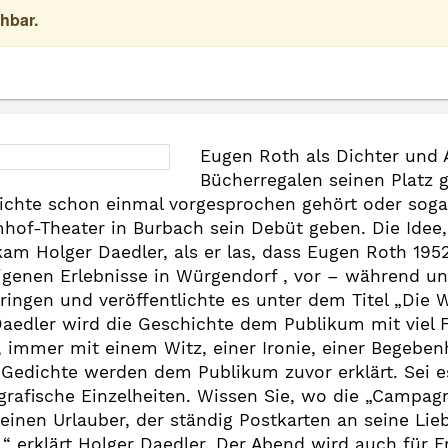
hbar.
Eugen Roth als Dichter und 
Bücherregalen seinen Platz g
ichte schon einmal vorgesprochen gehört oder soga
of-Theater in Burbach sein Debüt geben. Die Idee,
am Holger Daedler, als er las, dass Eugen Roth 195
eigenen Erlebnisse in Würgendorf , vor – während u
 bringen und veröffentlichte es unter dem Titel „Die
 Daedler wird die Geschichte dem Publikum mit viel 
, immer mit einem Witz, einer Ironie, einer Begebenh
Gedichte werden dem Publikum zuvor erklärt. Sei es
grafische Einzelheiten. Wissen Sie, wo die „Campag
 einen Urlauber, der ständig Postkarten an seine Li
et.“ erklärt Holger Daedler. Der Abend wird auch fü