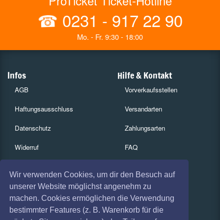
ProTicket Ticket-Hotline
☎
0231 - 917 22 90
Mo. - Fr. 9:30 - 18:00
Infos
Hilfe & Kontakt
AGB
Vorverkaufsstellen
Haftungsausschluss
Versandarten
Datenschutz
Zahlungsarten
Widerruf
FAQ
Impressum
Services
Wir verwenden Cookies, um dir den Besuch auf
Absagen
Gutscheine
unserer Website möglichst angenehm zu
machen. Cookies ermöglichen die Verwendung
Geschäftskunden
bestimmter Features (z. B. Warenkorb für die