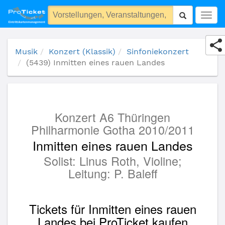
(5439) Inmitten eines rauen Landes
Togg
navig
Musik
Konzert (Klassik)
Sinfoniekonzert
(5439) Inmitten eines rauen Landes
Konzert A6 Thüringen
Philharmonie Gotha 2010/2011
Inmitten eines rauen Landes
Solist: Linus Roth, Violine;
Leitung: P. Baleff
Tickets für Inmitten eines rauen
Landes bei ProTicket kaufen