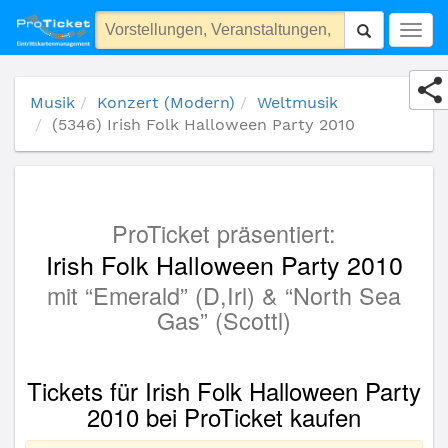
(5346) Irish Folk Halloween Party 2010
Togg
navig
Musik
Konzert (Modern)
Weltmusik
(5346) Irish Folk Halloween Party 2010
ProTicket präsentiert:
Irish Folk Halloween Party 2010
mit “Emerald” (D,Irl) & “North Sea
Gas” (Scottl)
Tickets für Irish Folk Halloween Party
2010 bei ProTicket kaufen