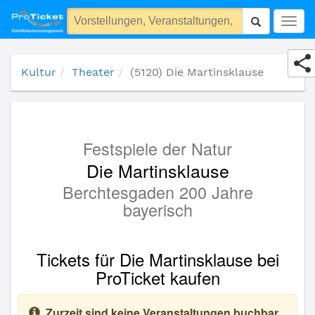
(5120) Die Martinsklause
Togg
navig
Kultur
Theater
(5120) Die Martinsklause
Festspiele der Natur
Die Martinsklause
Berchtesgaden 200 Jahre
bayerisch
Tickets für Die Martinsklause bei
ProTicket kaufen
Zurzeit sind keine Veranstaltungen buchbar.