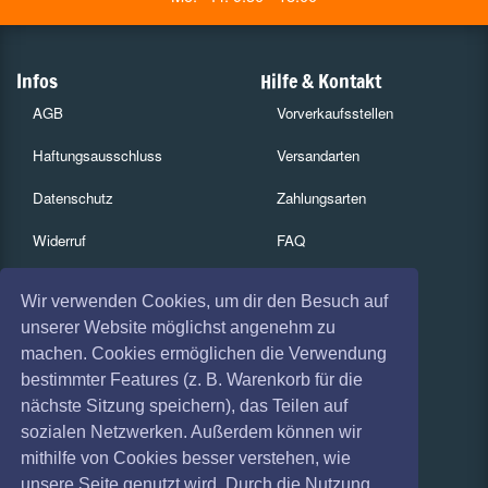
Infos
Hilfe & Kontakt
AGB
Vorverkaufsstellen
Haftungsausschluss
Versandarten
Datenschutz
Zahlungsarten
Widerruf
FAQ
Impressum
Services
Wir verwenden Cookies, um dir den Besuch auf
Absagen
Gutscheine
unserer Website möglichst angenehm zu
machen. Cookies ermöglichen die Verwendung
Geschäftskunden
bestimmter Features (z. B. Warenkorb für die
nächste Sitzung speichern), das Teilen auf
Kartenrückgabe
sozialen Netzwerken. Außerdem können wir
Besucherregistrierung
mithilfe von Cookies besser verstehen, wie
unsere Seite genutzt wird. Durch die Nutzung