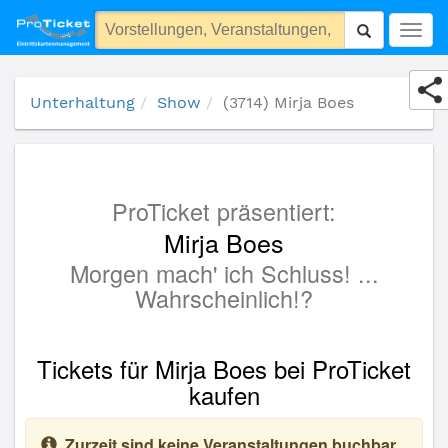
(3714) Mirja Boes
Togg
navig
Unterhaltung
Show
(3714) Mirja Boes
ProTicket präsentiert:
Mirja Boes
Morgen mach' ich Schluss! ...
Wahrscheinlich!?
Tickets für Mirja Boes bei ProTicket
kaufen
Zurzeit sind keine Veranstaltungen buchbar.