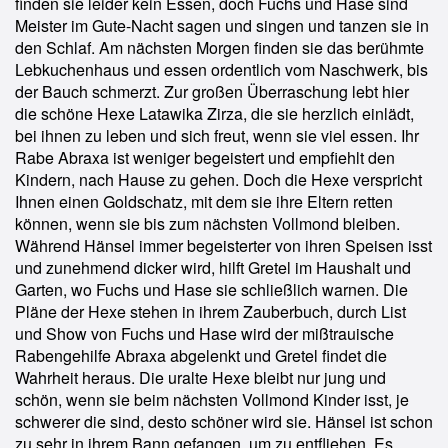
finden sie leider kein Essen, doch Fuchs und Hase sind
Meister im Gute-Nacht sagen und singen und tanzen sie in
den Schlaf. Am nächsten Morgen finden sie das berühmte
Lebkuchenhaus und essen ordentlich vom Naschwerk, bis
der Bauch schmerzt. Zur großen Überraschung lebt hier
die schöne Hexe Latawika Zirza, die sie herzlich einlädt,
bei ihnen zu leben und sich freut, wenn sie viel essen. Ihr
Rabe Abraxa ist weniger begeistert und empfiehlt den
Kindern, nach Hause zu gehen. Doch die Hexe verspricht
Ihnen einen Goldschatz, mit dem sie ihre Eltern retten
können, wenn sie bis zum nächsten Vollmond bleiben.
Während Hänsel immer begeisterter von ihren Speisen isst
und zunehmend dicker wird, hilft Gretel im Haushalt und
Garten, wo Fuchs und Hase sie schließlich warnen. Die
Pläne der Hexe stehen in ihrem Zauberbuch, durch List
und Show von Fuchs und Hase wird der mißtrauische
Rabengehilfe Abraxa abgelenkt und Gretel findet die
Wahrheit heraus. Die uralte Hexe bleibt nur jung und
schön, wenn sie beim nächsten Vollmond Kinder isst, je
schwerer die sind, desto schöner wird sie. Hänsel ist schon
zu sehr in ihrem Bann gefangen, um zu entfliehen. Es