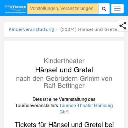
(20374) Hänsel und Gretel
Togg
navig
Kinderveranstaltung
(20374) Hänsel und Gretel
Kindertheater
Hänsel und Gretel
nach den Gebrüdern Grimm von
Ralf Bettinger
Dies ist eine Veranstaltung des
Tourneeveranstalters
Tournee Theater Hamburg
GbR
Tickets für Hänsel und Gretel bei