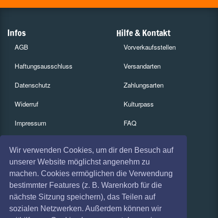
Infos
Hilfe & Kontakt
AGB
Vorverkaufsstellen
Haftungsausschluss
Versandarten
Datenschutz
Zahlungsarten
Widerruf
Kulturpass
Impressum
FAQ
Absagen
Services
Wir verwenden Cookies, um dir den Besuch auf
Coronavirus (COVID 19)
Gutscheine
unserer Website möglichst angenehm zu
machen. Cookies ermöglichen die Verwendung
Geschäftskunden
bestimmter Features (z. B. Warenkorb für die
nächste Sitzung speichern), das Teilen auf
Kartenrückgabe
sozialen Netzwerken. Außerdem können wir
Besucherregistrierung