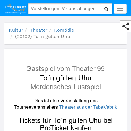
(20102) To´n güllen Uhu
Togg
navig
Kultur
Theater
Komödie
(20102) To´n güllen Uhu
Gastspiel vom Theater.99
To´n güllen Uhu
Mörderisches Lustspiel
Dies ist eine Veranstaltung des
Tourneeveranstalters
Theater aus der Tabakfabrik
Tickets für To´n güllen Uhu bei
ProTicket kaufen