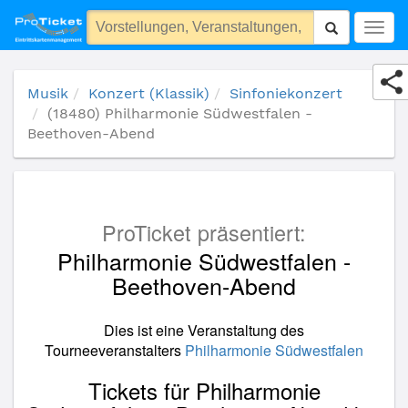
(18480) Philharmonie Südwestfalen - Beethoven-Abend
Togg
navig
Musik
Konzert (Klassik)
Sinfoniekonzert
(18480) Philharmonie Südwestfalen -
Beethoven-Abend
ProTicket präsentiert:
Philharmonie Südwestfalen -
Beethoven-Abend
Dies ist eine Veranstaltung des
Tourneeveranstalters
Philharmonie Südwestfalen
Tickets für Philharmonie