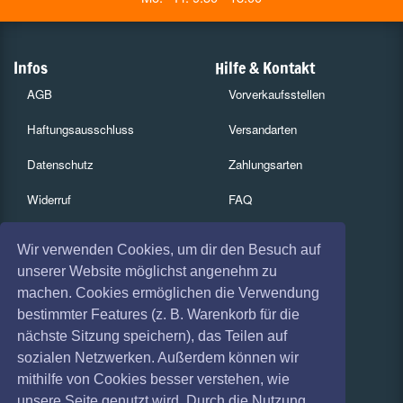
Infos
Hilfe & Kontakt
AGB
Vorverkaufsstellen
Haftungsausschluss
Versandarten
Datenschutz
Zahlungsarten
Widerruf
FAQ
Impressum
Services
Wir verwenden Cookies, um dir den Besuch auf
Absagen
Gutscheine
unserer Website möglichst angenehm zu
machen. Cookies ermöglichen die Verwendung
Geschäftskunden
bestimmter Features (z. B. Warenkorb für die
nächste Sitzung speichern), das Teilen auf
Kartenrückgabe
sozialen Netzwerken. Außerdem können wir
Besucherregistrierung
mithilfe von Cookies besser verstehen, wie
unsere Seite genutzt wird. Durch die Nutzung