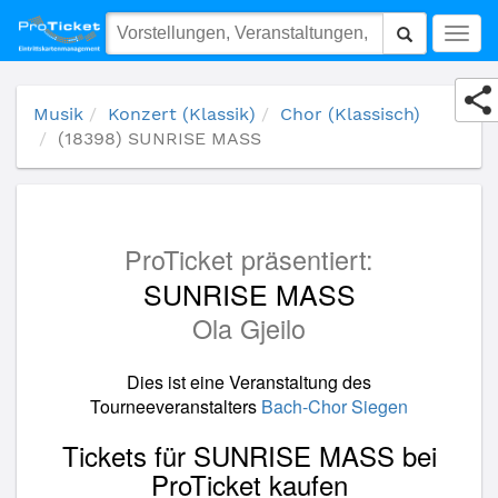
(18398) SUNRISE MASS
Togg
navig
Musik
Konzert (Klassik)
Chor (Klassisch)
(18398) SUNRISE MASS
ProTicket präsentiert:
SUNRISE MASS
Ola Gjeilo
Dies ist eine Veranstaltung des
Tourneeveranstalters
Bach-Chor Siegen
Tickets für SUNRISE MASS bei
ProTicket kaufen