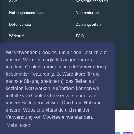
AGB
Vorverkaufsstellen
Haftungsausschluss
Versandarten
Datenschutz
Zahlungsarten
Widerruf
FAQ
Impressum
Services
Wir verwenden Cookies, um dir den Besuch auf
Absagen
Gutscheine
unserer Website möglichst angenehm zu
machen. Cookies ermöglichen die Verwendung
Geschäftskunden
bestimmter Features (z. B. Warenkorb für die
nächste Sitzung speichern), das Teilen auf
Kartenrückgabe
sozialen Netzwerken. Außerdem können wir
Besucherregistrierung
mithilfe von Cookies besser verstehen, wie
unsere Seite genutzt wird. Durch die Nutzung
unserer Website erklärst du dich mit der
Verwendung von Cookies einverstanden.
Mehr lesen