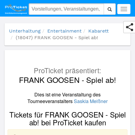
(18047) FRANK GOOSEN - Spiel ab!
Togg
navig
Unterhaltung
Entertainment
Kabarett
(18047) FRANK GOOSEN - Spiel ab!
ProTicket präsentiert:
FRANK GOOSEN - Spiel ab!
Dies ist eine Veranstaltung des
Tourneeveranstalters
Saskia Meißner
Tickets für FRANK GOOSEN - Spiel
ab! bei ProTicket kaufen