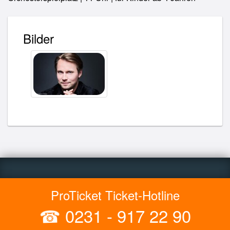
Bilder
ProTicket Ticket-Hotline
☎
0231 - 917 22 90