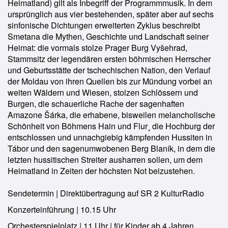
Heimatland) gilt als Inbegriff der Programmmusik. In dem
ursprünglich aus vier bestehenden, später aber auf sechs
sinfonische Dichtungen erweiterten Zyklus beschreibt
Smetana die Mythen, Geschichte und Landschaft seiner
Heimat: die vormals stolze Prager Burg Vyšehrad,
Stammsitz der legendären ersten böhmischen Herrscher
und Geburtsstätte der tschechischen Nation, den Verlauf
der Moldau von ihren Quellen bis zur Mündung vorbei an
weiten Wäldern und Wiesen, stolzen Schlössern und
Burgen, die schauerliche Rache der sagenhaften
Amazone Šárka, die erhabene, bisweilen melancholische
Schönheit von Böhmens Hain und Flur¸ die Hochburg der
entschlossen und unnachgiebig kämpfenden Hussiten in
Tábor und den sagenumwobenen Berg Blaník, in dem die
letzten hussitischen Streiter ausharren sollen, um dem
Heimatland in Zeiten der höchsten Not beizustehen.
Sendetermin | Direktübertragung auf SR 2 KulturRadio
Konzerteinführung | 10.15 Uhr
Orchesterspielplatz | 11 Uhr | für Kinder ab 4 Jahren