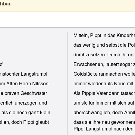
hbar.
Mitteln, Pippi in das Kinderh
das wenig und selbst die Pol
durchzusetzen. Durch ihr ung
f.
Erwachsenen, läutert sogar z
aimstochter Langstrumpf
Goldstücke ranmachen woll
dem Affen Herrn Nilsson
immer wieder aufs Neue mit 
 die braven Geschwister
Als Pippis Vater dann tatsäc
herrlich unerzogen und
um sie für immer mit sich au
, als sie noch ganz klein
überschwänglich, doch Annik
llen, doch Pippi glaubt
dass sie ihre neu gewonnene
Pippi Langstrumpf nach den 