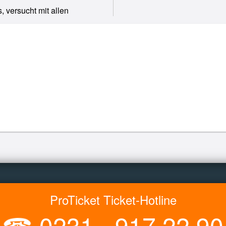
, versucht mit allen
ProTicket Ticket-Hotline
☎
0231 - 917 22 90