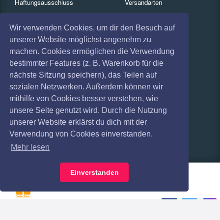
Haftungsausschluss
Versandarten
Datenschutz
Zahlungsarten
Wir verwenden Cookies, um dir den Besuch auf
unserer Website möglichst angenehm zu
Widerruf
FAQ
machen. Cookies ermöglichen die Verwendung
Impressum
Services
bestimmter Features (z. B. Warenkorb für die
nächste Sitzung speichern), das Teilen auf
Absagen
Gutscheine
sozialen Netzwerken. Außerdem können wir
Geschäftskunden
mithilfe von Cookies besser verstehen, wie
unsere Seite genutzt wird. Durch die Nutzung
Kartenrückgabe
unserer Website erklärst du dich mit der
Verwendung von Cookies einverstanden.
Besucherregistrierung
Mehr lesen
Einverstanden