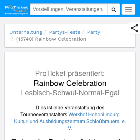
(15740) Rainbow Celebration
Togg
navig
Unterhaltung
Partys-Feste
Party
(15740) Rainbow Celebration
ProTicket präsentiert:
Rainbow Celebration
Lesbisch-Schwul-Normal-Egal
Dies ist eine Veranstaltung des
Tourneeveranstalters
Werkhof Hohenlimburg
Kultur- und Ausbildungszentrum Schloßbrauerei e.
V.