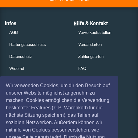
Infos
Hilfe & Kontakt
AGB
Vorverkaufsstellen
Haftungsausschluss
Versandarten
Datenschutz
Zahlungsarten
Widerruf
FAQ
Impressum
Services
Wir verwenden Cookies, um dir den Besuch auf
Absagen
Gutscheine
unserer Website möglichst angenehm zu
machen. Cookies ermöglichen die Verwendung
Geschäftskunden
bestimmter Features (z. B. Warenkorb für die
nächste Sitzung speichern), das Teilen auf
Kartenrückgabe
sozialen Netzwerken. Außerdem können wir
Besucherregistrierung
mithilfe von Cookies besser verstehen, wie
unsere Seite genutzt wird. Durch die Nutzung